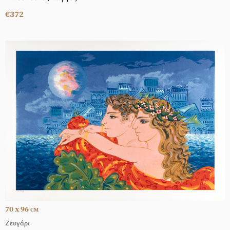
€372
70 x 96
CM
Ζευγάρι