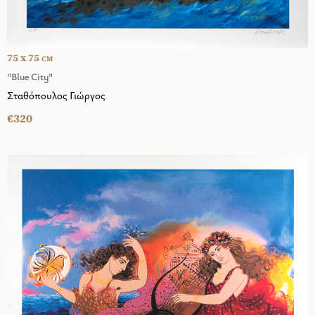
75 x 75
CM
"Blue City"
Σταθόπουλος Γιώργος
€320