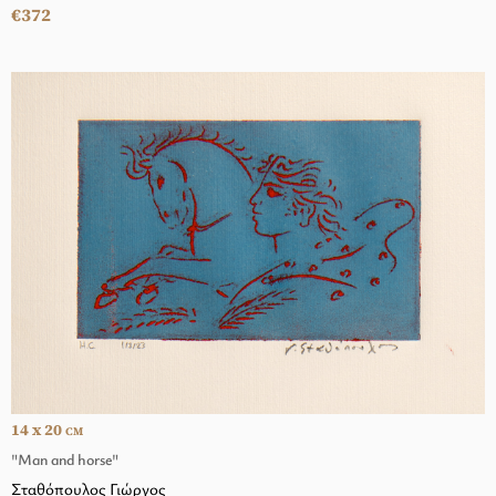
€372
14 x 20
CM
"Man and horse"
Σταθόπουλος Γιώργος