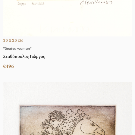
35 x 25
CM
"Seated woman"
Σταθόπουλος Γιώργος
€496