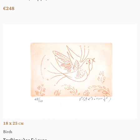
€248
18 x 25
CM
Birds
Σταθόπουλος Γιώργος