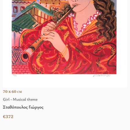
70 x 60
CM
Girl - Musical theme
Σταθόπουλος Γιώργος
€372