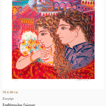
70 x 50
CM
Ζευγάρι
Σταθόπουλος Γιώργος