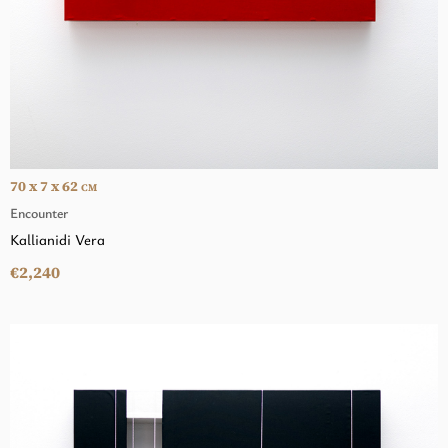
70 x 7 x 62
CM
Encounter
Kallianidi Vera
€2,240