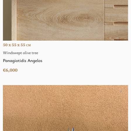
50 x 55 x 55
CM
Windswept olive tree
Panagiotidis Angelos
€6,000