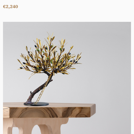
€2,240