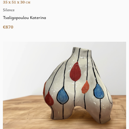
35 x 51 x 30
CM
Silence
Tsaligopoulou Katerina
€870