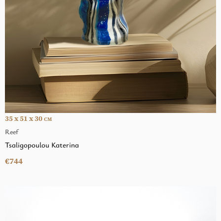
35 x 51 x 30
CM
Reef
Tsaligopoulou Katerina
€744