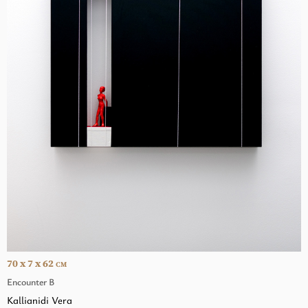
70 x 7 x 62
CM
Encounter Β
Kallianidi Vera