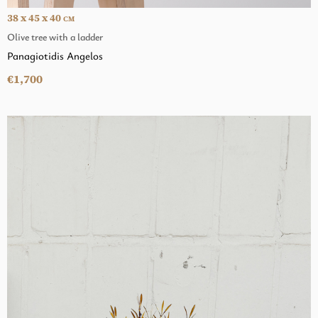
38 x 45 x 40
CM
Olive tree with a ladder
Panagiotidis Angelos
€1,700