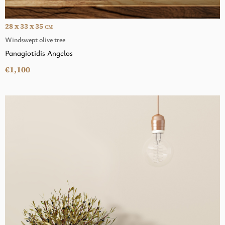
28 x 33 x 35
CM
Windswept olive tree
Panagiotidis Angelos
€1,100