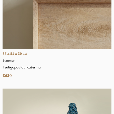
35 x 51 x 30
CM
Summer
Tsaligopoulou Katerina
€620