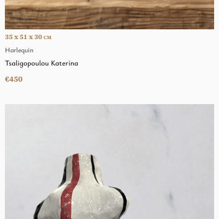
35 x 51 x 30
CM
Harlequin
Tsaligopoulou Katerina
€450