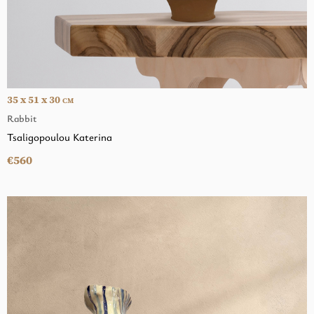
35 x 51 x 30
CM
Rabbit
Tsaligopoulou Katerina
€560