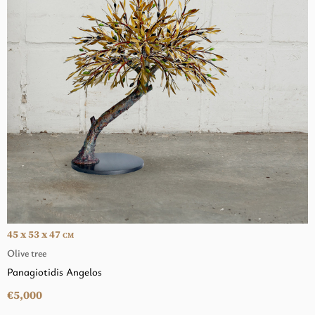
45 x 53 x 47
CM
Olive tree
Panagiotidis Angelos
€5,000