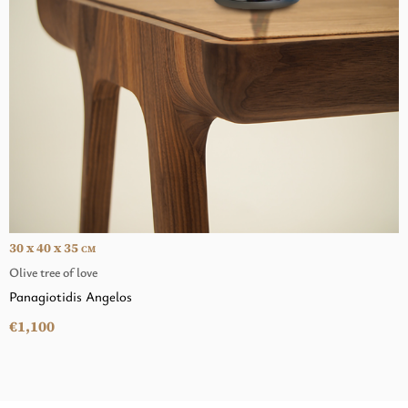
30 x 40 x 35
CM
Olive tree of love
Panagiotidis Angelos
€1,100