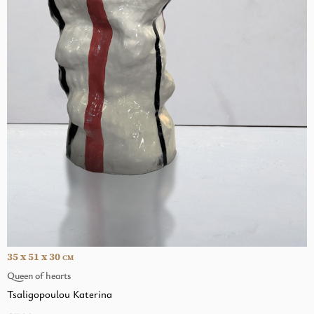
35 x 51 x 30
CM
Queen of hearts
Tsaligopoulou Katerina