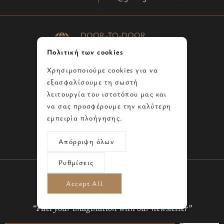
DOOR-TO-DOOR
SHIPPING WORLDWIDE
Πολιτική των cookies
CERTIFICATE OF
Χρησιμοποιούμε cookies για να
AUTHENTICITY
εξασφαλίσουμε τη σωστή
λειτουργία του ιστοτόπου μας και
CUSTOM
να σας προσφέρουμε την καλύτερη
COMMISSIONS
εμπειρία πλοήγησης.
CORPORATE GIFTS
Απόρριψη όλων
Ρυθμίσεις
Accept All
“Fuel your imagination with our newsletter”