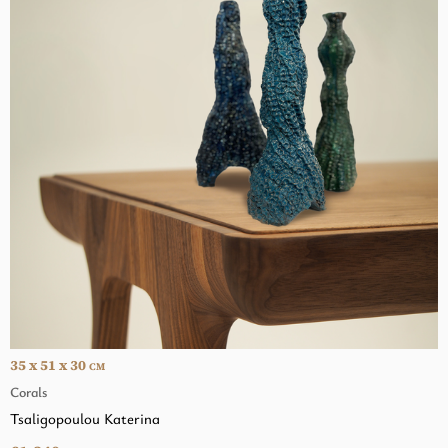
35 x 51 x 30
CM
Corals
Tsaligopoulou Katerina