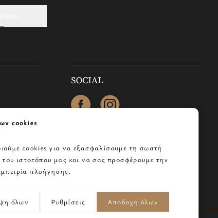
ΓΡΑΦΗ
SOCIAL
facebook
instagram
ων cookies
ιούμε cookies για να εξασφαλίσουμε τη σωστή
α του ιστοτόπου μας και να σας προσφέρουμε την
τολής
εμπειρία πλοήγησης.
ψη όλων
Ρυθμίσεις
Αποδοχή όλων