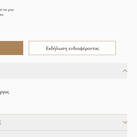
εί να μην
ες.
Εκδήλωση ενδιαφέροντος
ώργος
Σ