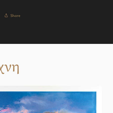
Share
χνη