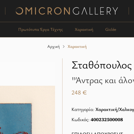
Omicron Gallery
Πρωτότυπα Έργα Τέχνης
Χαρακτική
Giclée
Αρχική
Χαρακτική
Σταθόπουλος 
"Άντρας και άλο
248 €
Κατηγορία:
Χαρακτική/Χαλκο
Κωδικός:
400232500008