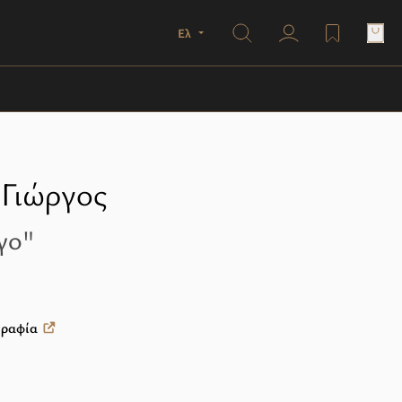
Search
Ελ
user profile
wishlist
Γιώργος
γο"
γραφία