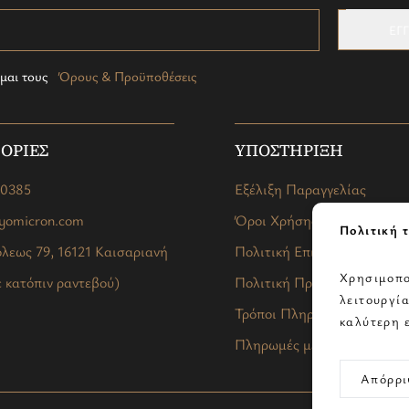
ΕΓ
μαι τους
Όρους & Προϋποθέσεις
ΟΡΙΕΣ
ΥΠΟΣΤΗΡΙΞΗ
40385
Εξέλιξη Παραγγελίας
ryomicron.com
Όροι Χρήσης
Πολιτική τ
λεως 79, 16121 Καισαριανή
Πολιτική Επιστροφών
Χρησιμοπο
 κατόπιν ραντεβού)
Πολιτική Προστασίας
λειτουργί
Τρόποι Πληρωμής και Αποσ
καλύτερη 
Πληρωμές με Klarna
Απόρρι