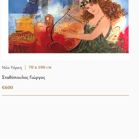
70 x 100
Nέα Υόρκη
CM
Σταθόπουλος Γιώργος
€600