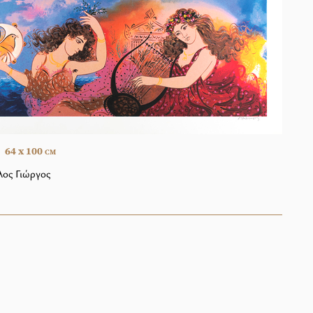
64 x 100
CM
ος Γιώργος