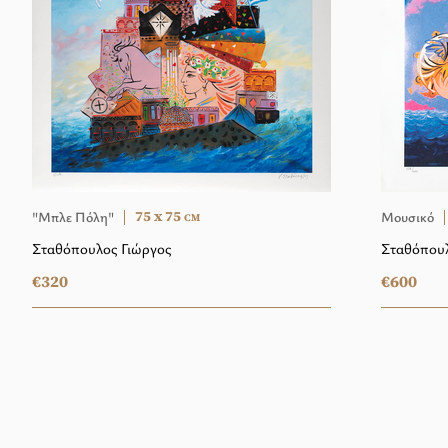
75 x 75
"Μπλε Πόλη"
Μουσικό
CM
Σταθόπουλος Γιώργος
Σταθόπουλ
€320
€600