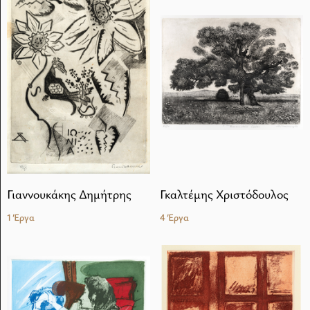
Γιαννουκάκης Δημήτρης
Γκαλτέμης Χριστόδουλος
1 Έργα
4 Έργα