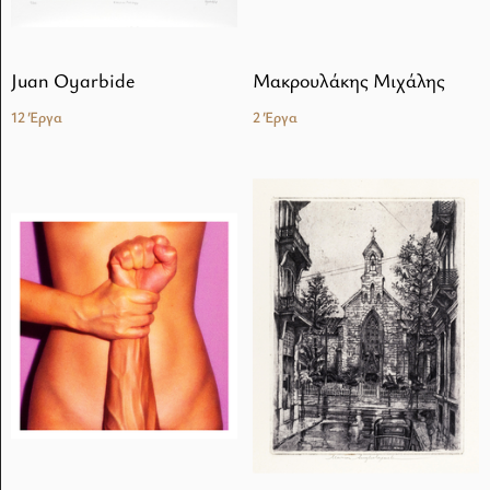
Juan Oyarbide
Mακρουλάκης Μιχάλης
12 Έργα
2 Έργα