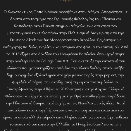
Ο Κωνσταντίνος Παπαϊωάννου γεννήθηκε στην Αθήνα. Αποφοίτησε με
άριστα από το τμήμα της Γερμανικής Φιλολογίας του Εθνικού και
Καποδιστριακού Πανεπιστημίου Αθηνών, ενώ απέκτησε τον
μεταπτυχιακό του τίτλο πάνω στην Πολιτισμική Διαχείριση από την
Deutsche Akademie für Management στο Βερολίνο. Εργάστηκε ως
καθηγητής παιδιών, ενηλίκων και ατόμων στο φάσμα του αυτισμού. Από
το 2013 έζησε στο Λονδίνο του Ηνωμένου Βασιλείου όπου εργάστηκε
στην γκαλερί Haute Collage Fine Art. Εκεί ανέπτυξε την εικαστική του
γλώσσα που χαρακτηρίζεται από ένα περίπλοκο διαλογιστικό μοτίβο
δημιουργημένο εξολοκλήρου στο χέρι με αναφορές στην pop art, την
ψυχεδελική τέχνη, την ακαδημαϊκή τέχνη και τον συμβολισμό.
Επιστρέφοντας στην Αθήνα το 2019 εντρυφεί στην Αρχαία Ελληνική
Φιλοσοφία και έρχεται σε επαφή με την Ορφικοπυθαγόρεια παράδοση,
την Πλατωνική θεωρία περί ψυχής και τις Νεοπλατωνικές ιδέες. Αυτά
αποτελούν έκτοτε πηγή έμπνευσης για το ποιητικό και εικαστικό του
έργο, τα οποία αλληλεπιδρούν και αλληλοσυμπληρώνονται. Έχει εκθέσει
το εικαστικό του έργο στην Ελλάδα, το Ηνωμένο Βασίλειο και την
Σλοβακία και εκπροσωπείται από γκαλερί στην Ελλάδα και το εξωτερικό.