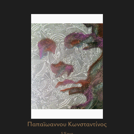
Παπαϊωαννου Κωνσταντίνος
5 Έργα