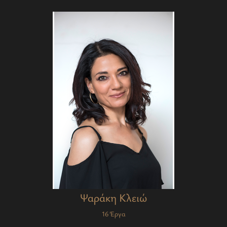
Ψαράκη Κλειώ
16 Έργα