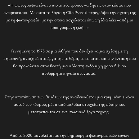
«Η φωτογραφία είναι ο πιο απτός τρόπος να ζήσεις στον κόσμο που
ονειρεύεσαι». Με αυτά τα λόγια η Clio Psaraki περιγράφει την σχέση της
με τη φωτογραφία, με την οποία ασχολείται όπως η ίδια λέει «από μια
προηγούμενη ζωή…»
Γεννημένη το 1975 σε μια Αθήνα που δεν έχει καμία σχέση με τη
σημερινή, αναζητά στα έργα της το θέμα, το contrast και την ένταση που
θα προκαλέσει στον θεατή μια αβίαστη ενδόμυχη χαρά ή έναν
αυθόρμητο πηγαίο στοχασμό.
Στην αποτύπωση των θεμάτων της αναδεικνύεται μία κρυμμένη εικόνα
αυτού του κόσμου, μέσα από απλοϊκά στοιχεία της φύσης που
μετατρέπονται σε εντυπωσιακά έργα τέχνης.
Από το 2020 ασχολείται με την δημιουργία φωτογραφικών έργων