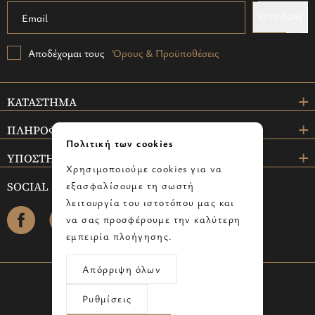
ΕΓΓΡΑΦΗ
Αποδέχομαι τους
Όρους & Προϋποθέσεις
ΚΑΤΑΣΤΗΜΑ
ΠΛΗΡΟΦΟΡΙΕΣ
Πολιτική των cookies
ΥΠΟΣΤΗΡΙΞΗ
Χρησιμοποιούμε cookies για να
SOCIAL
εξασφαλίσουμε τη σωστή
λειτουργία του ιστοτόπου μας και
facebook
instagram
να σας προσφέρουμε την καλύτερη
εμπειρία πλοήγησης.
Απόρριψη όλων
© 2024 omicrongallery.com - All rights reserved.
Ρυθμίσεις
Powered by info
cube