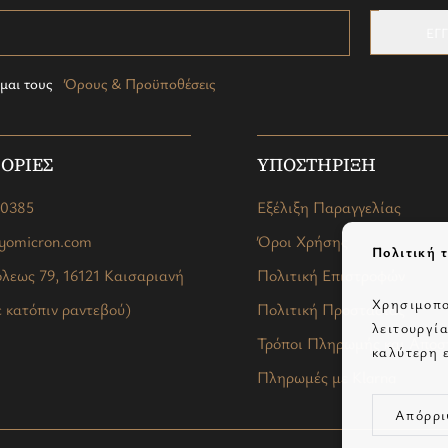
ΕΓ
μαι τους
Όρους & Προϋποθέσεις
ΟΡΙΕΣ
ΥΠΟΣΤΗΡΙΞΗ
40385
Εξέλιξη Παραγγελίας
ryomicron.com
Όροι Χρήσης
Πολιτική τ
λεως 79, 16121 Καισαριανή
Πολιτική Επιστροφών
Χρησιμοπο
 κατόπιν ραντεβού)
Πολιτική Προστασίας
λειτουργί
Τρόποι Πληρωμής και Αποσ
καλύτερη 
Πληρωμές με Klarna
Απόρρι