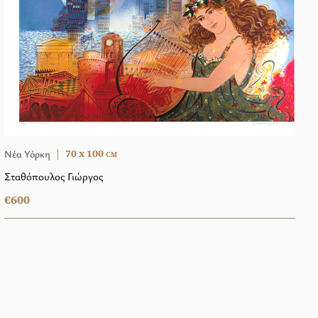
70 x 100
Nέα Υόρκη
CM
Σταθόπουλος Γιώργος
€600