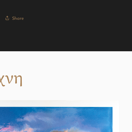
Share
χνη