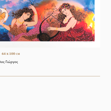
64 x 100
CM
ος Γιώργος