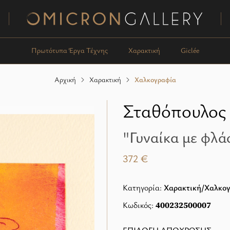
Omicron Gallery
Πρωτότυπα Έργα Τέχνης
Χαρακτική
Giclée
Αρχική
Χαρακτική
Χαλκογραφία
Σταθόπουλος 
"Γυναίκα με φλά
372 €
Κατηγορία:
Χαρακτική/Χαλκο
Κωδικός:
400232500007