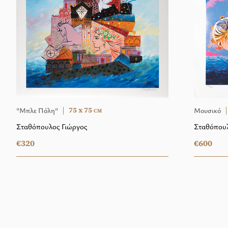
75 x 75
"Μπλε Πόλη"
Μουσικό
CM
Σταθόπουλος Γιώργος
Σταθόπουλ
€320
€600