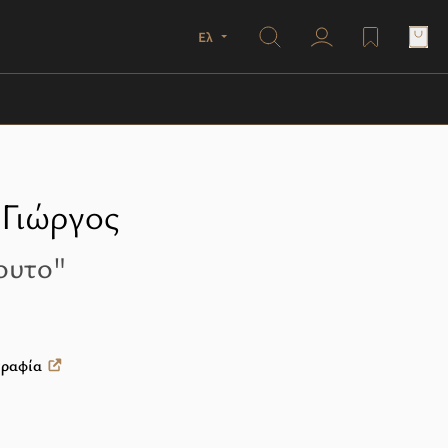
Search
Ελ
user profile
wishlist
Γιώργος
ουτο"
γραφία