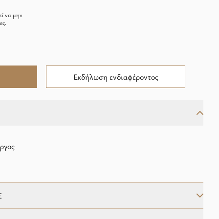
εί να μην
ες.
Εκδήλωση ενδιαφέροντος
ώργος
Σ