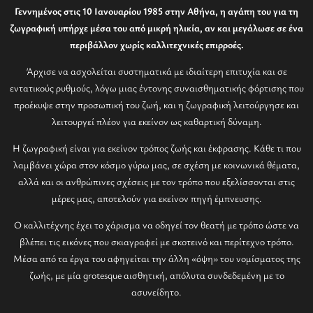
Γεννημένος στις 10 Ιανουαρίου 1985 στην Αθήνα, η αγάπη του για τη
ζωγραφική υπήρχε μέσα του από μικρή ηλικία, αν και μεγάλωσε σε ένα
περιβάλλον χωρίς καλλιτεχνικές επιρροές.
Άρχισε να ασχολείται συστηματικά με ιδιαίτερη επιτυχία και σε
εντατικούς ρυθμούς, λόγω μιας έντονης συναισθηματικής φόρτισης που
προέκυψε στην προσωπική του ζωή, και η ζωγραφική λειτούργησε και
λειτουργεί πλέον για εκείνον ως καθαρτική δύναμη.
Η ζωγραφική είναι για εκείνον τρόπος ζωής και έκφρασης. Κάθε τι που
λαμβάνει χώρα στον κόσμο γύρω μας, σε σχέση με κοινωνικά θέματα,
αλλά και οι ανθρώπινες σχέσεις με τον τρόπο που εξελίσσονται στις
μέρες μας, αποτελούν για εκείνον πηγή έμπνευσης.
Ο καλλιτέχνης έχει το χάρισμα να οδηγεί τον θεατή με τρόπο ώστε να
βλέπει τις εικόνες που σκιαγραφεί με σκοτεινό και περίτεχνο τρόπο.
Μέσα από τα έργα του αφηγείται την άλλη «όψη» του νομίσματος της
ζωής, με μία grotesque αισθητική, απόλυτα συνδεδεμένη με το
ασυνείδητο.