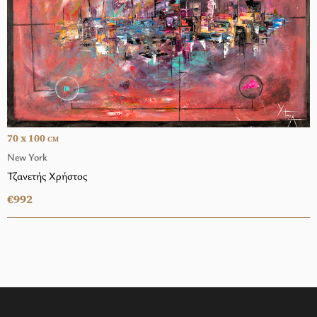
70 x 100
CM
New York
Τζανετής Χρήστος
€992