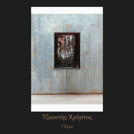
Τζανετής Χρήστος
7 Έργα